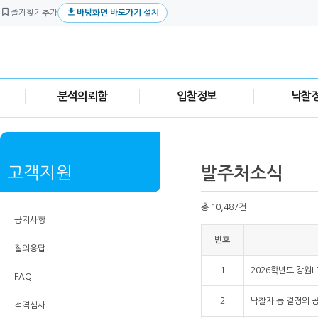


즐겨찾기추가
바탕화면 바로가기 설치
분석의뢰함
입찰정보
낙찰
고객지원
발주처소식
총 10,487건
공지사항
번호
질의응답
1
2026학년도 강원L
FAQ
2
낙찰자 등 결정의 공고
적격심사