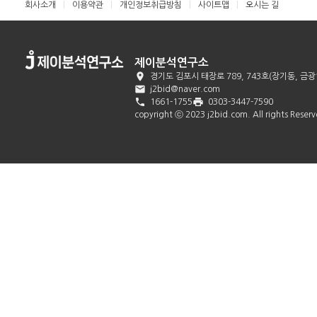
회사소개
이용약관
개인정보취급방침
사이트맵
오시는 길
제이분석연구소

경기도 김포시 태장로 789, 743호(장기동, 

j2bid@naver.com

print
1661-1755
0303-3447-7590
copyright ⓒ 2023 j2bid.com. All rights Reser