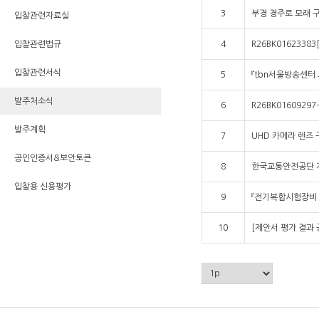
3
부경 경주로 모래 
입찰관련자료실
입찰관련법규
4
R26BK016233
입찰관련서식
5
『tbn서울방송센터
발주처소식
6
R26BK016092
발주계획
7
UHD 카메라 렌즈 
공인인증서&보안토큰
8
한국교통안전공단 계
입찰용 신용평가
9
『전기복합시험장비 
10
[제안서 평가 결과 