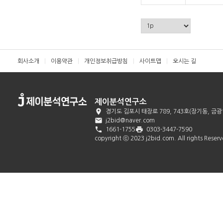
회사소개
이용약관
개인정보취급방침
사이트맵
오시는 길
제이분석연구소

경기도 김포시 태장로 789, 743호(장기동, 

j2bid@naver.com

print
1661-1755
0303-3447-7590
copyright ⓒ 2023 j2bid.com. All rights Reser