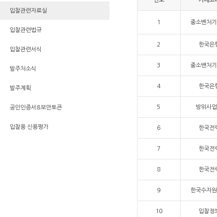
번호
카테고
입찰관련자료실
1
중소벤처기
입찰관련법규
2
한국은
입찰관련서식
3
중소밴처기
발주처소식
4
한국은
발주계획
5
방위사업
공인인증서&보안토큰
입찰용 신용평가
6
한국전
7
한국전
8
한국전
9
한국수자원
10
입찰정