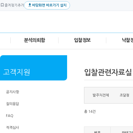


즐겨찾기추가
바탕화면 바로가기 설치
분석의뢰함
입찰정보
낙찰
고객지원
입찰관련자료실
공지사항
발주처전체
조달청
질의응답
총 14건
FAQ
적격심사