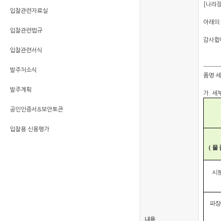
[나라장
입찰관련자료실
아래의
입찰관련법규
감사합
입찰관련서식
--------
발주처소식
품명·세
발주계획
가. 세
공인인증서&보안토큰
입찰용 신용평가
(
물
시
파장
내용.