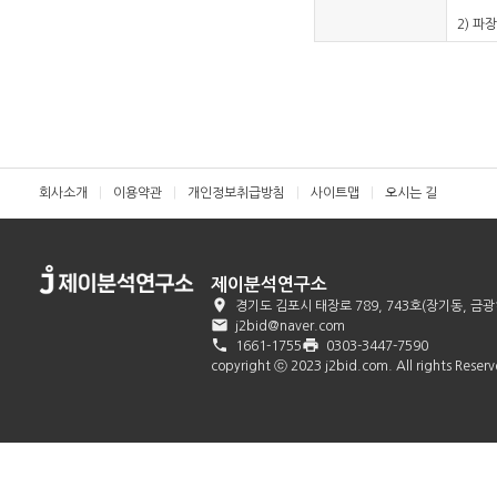
2) 파
회사소개
이용약관
개인정보취급방침
사이트맵
오시는 길
제이분석연구소

경기도 김포시 태장로 789, 743호(장기동, 

j2bid@naver.com

print
1661-1755
0303-3447-7590
copyright ⓒ 2023 j2bid.com. All rights Reser