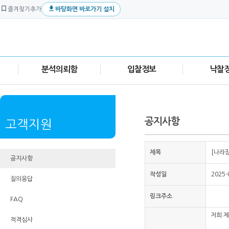


즐겨찾기추가
바탕화면 바로가기 설치
분석의뢰함
입찰정보
낙찰
공지사항
고객지원
제목
[나라
공지사항
작성일
2025-
질의응답
링크주소
FAQ
저희 
적격심사