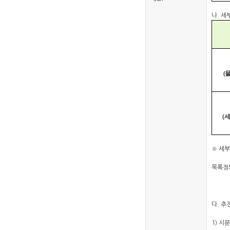
나. 세
(
(
※ 세부
목록정
다. 추
1) 시